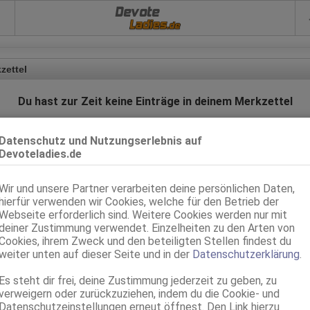
Devote
zettel
Du hast zur Zeit keine Einträge in deinem Merkzettel
Nutze einfach "Anzeige merken" bei deinen favorisierten Anzeigen
Datenschutz und Nutzungserlebnis auf
Devoteladies.de
Zurück
Wir und unsere Partner verarbeiten deine persönlichen Daten,
hierfür verwenden wir Cookies, welche für den Betrieb der
Webseite erforderlich sind. Weitere Cookies werden nur mit
nach oben
deiner Zustimmung verwendet. Einzelheiten zu den Arten von
Cookies, ihrem Zweck und den beteiligten Stellen findest du
weiter unten auf dieser Seite und in der
Datenschutzerklärung
.
Zur PC/Tablet Version
Es steht dir frei, deine Zustimmung jederzeit zu geben, zu
verweigern oder zurückzuziehen, indem du die Cookie- und
e Seite beinhaltet eindeutige erotische Darstellungen und ist für Minderjährige 
geeignet!
Datenschutzeinstellungen erneut öffnest. Den Link hierzu