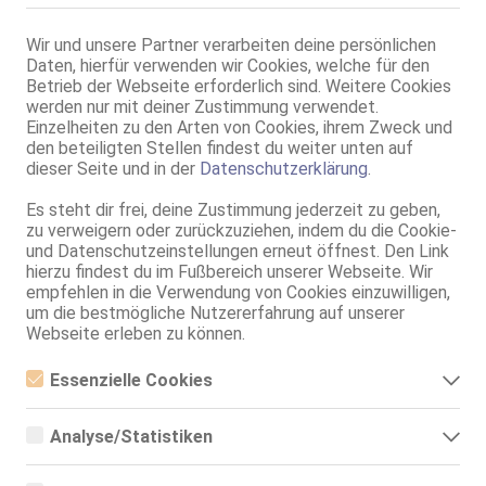
TS, 27 Jahre, 85D, KF 38, 65 kg, total rasiert, deutsch
ZK, AV, 69, GF6, DT, NSa, NSp
Wir und unsere Partner verarbeiten deine persönlichen
Daten, hierfür verwenden wir Cookies, welche für den
Betrieb der Webseite erforderlich sind. Weitere Cookies
werden nur mit deiner Zustimmung verwendet.
Einzelheiten zu den Arten von Cookies, ihrem Zweck und
den beteiligten Stellen findest du weiter unten auf
dieser Seite und in der
Datenschutzerklärung
.
Es steht dir frei, deine Zustimmung jederzeit zu geben,
Berlin
zu verweigern oder zurückzuziehen, indem du die Cookie-
und Datenschutzeinstellungen erneut öffnest. Den Link
Trans/Shemale Blanche
hierzu findest du im Fußbereich unserer Webseite. Wir
TS, 36 Jahre, 80C, KF 36, 1.76m, total rasiert, Latina
empfehlen in die Verwendung von Cookies einzuwilligen,
AV, 69, NSa, devot, Schmu., Kuscheln, Körperküs., AV b. Ihm
um die bestmögliche Nutzererfahrung auf unserer
Webseite erleben zu können.
Berlin - Friedrichshain
VIDEO
Isabella - XXL BUSEN - nur für kurze Zeit
Essenzielle Cookies
28 Jahre, 100E(DD), KF 42, 1.65m, total rasiert, osteuropäisch
Essenzielle Cookies sind alle notwendigen Cookies, die für den
ZK, AV, 69, GF6, DT, NSa, dominant
Betrieb der Webseite notwendig sind, indem Grundfunktionen
Analyse/Statistiken
ermöglicht werden. Die Webseite kann ohne diese Cookies nicht
richtig funktionieren.
Berlin-Weißensee
Analyse- bzw. Statistikcookies sind Cookies, die der Analyse der
63.9km, Roelckestr. 151
Webseiten-Nutzung und der Erstellung von anonymisierten