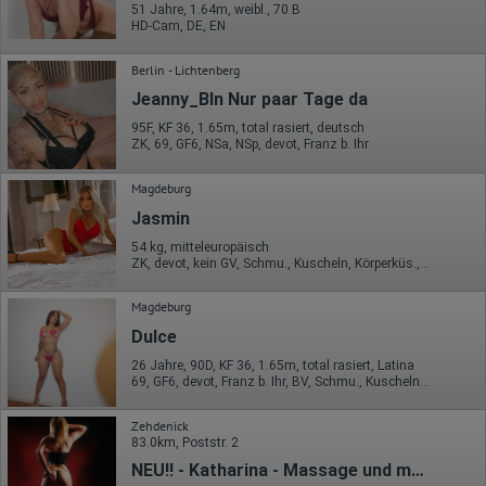
oder in anderen Vertragsstaaten des Abkommens über den
51 Jahre, 1.64m, weibl., 70 B
Europäischen Wirtschaftsraum gekürzt, dies bedeutet, dass alle
HD-Cam, DE, EN
Daten anonym erhoben werden. Nur in Ausnahmefällen wird die
volle IP-Adresse an einen Server von Google in den USA
Berlin - Lichtenberg
übertragen und dort gekürzt. Die von dem Browser des Nutzers
übermittelte IP-Adresse wird nicht mit anderen Daten von Google
Jeanny_Bln Nur paar Tage da
zusammengeführt.
95F, KF 36, 1.65m, total rasiert, deutsch
Erhobene Informationen zum Besucherverhalten sind folgende:
ZK, 69, GF6, NSa, NSp, devot, Franz b. Ihr
Herkunft (Land und Stadt)
Magdeburg
Sprache
Betriebssystem
Jasmin
Gerät (PC, Tablet-PC oder Smartphone)
Browser und alle verwendeten Add-ons
54 kg, mitteleuropäisch
Auflösung des Computers
ZK, devot, kein GV, Schmu., Kuscheln, Körperküs., AV b. Ihm, Mast.
Besucherquelle (Facebook, Suchmaschine oder
verweisende Webseite)
Magdeburg
Welche Dateien wurden heruntergeladen?
Welche Videos angeschaut?
Dulce
Wurden Werbebanner angeklickt?
26 Jahre, 90D, KF 36, 1.65m, total rasiert, Latina
Wohin ging der Besucher? Klickte er auf weitere Seiten des
69, GF6, devot, Franz b. Ihr, BV, Schmu., Kuscheln, Körperküs.
Portals oder hat er sie komplett verlassen?
Wie lange blieb der Besucher?
Zehdenick
Ort der Verarbeitung:
83.0km, Poststr. 2
Europäische Union & USA
NEU!! - Katharina - Massage und mehr
Hotjar