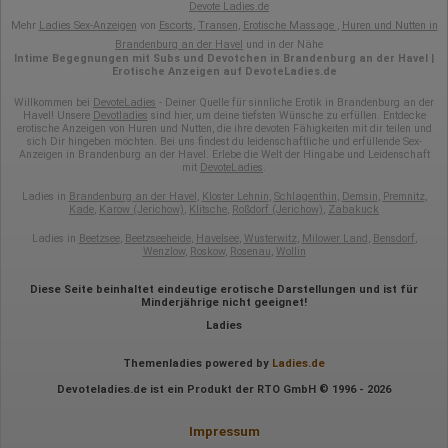
Devote Ladies.de
Ort der Verarbeitung:
Mehr
Ladies Sex-Anzeigen
von
Escorts
,
Transen
,
Erotische Massage
,
Huren und Nutten in
Europäische Union
Brandenburg an der Havel
und in der Nähe
Intime Begegnungen mit Subs und Devotchen in Brandenburg an der Havel |
Rechtliche Grundlage der Verarbeitung
Erotische Anzeigen auf DevoteLadies.de
Art. 6 Abs. 1 S. 1 lit. a DSGVO
Willkommen bei
DevoteLadies
- Deiner Quelle für sinnliche Erotik in Brandenburg an der
Havel! Unsere
Devotladies
sind hier, um deine tiefsten Wünsche zu erfüllen. Entdecke
erotische Anzeigen von Huren und Nutten, die ihre devoten Fähigkeiten mit dir teilen und
sich Dir hingeben möchten. Bei uns findest du leidenschaftliche und erfüllende Sex-
Anzeigen in Brandenburg an der Havel. Erlebe die Welt der Hingabe und Leidenschaft
mit
DevoteLadies
.
Ladies in
Brandenburg an der Havel
,
Kloster Lehnin
,
Schlagenthin
,
Demsin
,
Premnitz
,
Kade
,
Karow (Jerichow)
,
Klitsche
,
Roßdorf (Jerichow)
,
Zabakuck
Ladies in
Beetzsee
,
Beetzseeheide
,
Havelsee
,
Wusterwitz
,
Milower Land
,
Bensdorf
,
Wenzlow
,
Roskow
,
Rosenau
,
Wollin
Diese Seite beinhaltet eindeutige erotische Darstellungen und ist für
Minderjährige nicht geeignet!
Ladies
Themenladies powered by
Ladies.de
Devoteladies.de ist ein Produkt der RTO GmbH © 1996 - 2026
Impressum