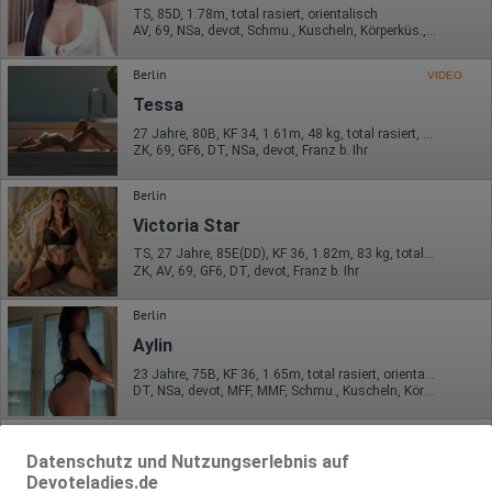
TS, 85D, 1.78m, total rasiert, orientalisch
AV, 69, NSa, devot, Schmu., Kuscheln, Körperküs., AV b. Ihm
Berlin
VIDEO
Tessa
27 Jahre, 80B, KF 34, 1.61m, 48 kg, total rasiert, osteuropäisch
ZK, 69, GF6, DT, NSa, devot, Franz b. Ihr
Berlin
Victoria Star
TS, 27 Jahre, 85E(DD), KF 36, 1.82m, 83 kg, total rasiert, deutsch
ZK, AV, 69, GF6, DT, devot, Franz b. Ihr
Berlin
Aylin
23 Jahre, 75B, KF 36, 1.65m, total rasiert, orientalisch
DT, NSa, devot, MFF, MMF, Schmu., Kuscheln, Körperküs.
Berlin
VIDEO
Datenschutz und Nutzungserlebnis auf
TS DEUTSCHE DANA
Devoteladies.de