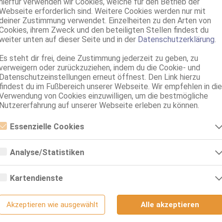
hierfür verwenden wir Cookies, welche für den Betrieb der
Webseite erforderlich sind. Weitere Cookies werden nur mit
deiner Zustimmung verwendet. Einzelheiten zu den Arten von
Ihre Suche ergab keinen Treffer!
Cookies, ihrem Zweck und den beteiligten Stellen findest du
Bitte prüfen Sie ihre Filteroptionen...
weiter unten auf dieser Seite und in der
Datenschutzerklärung
.
Es steht dir frei, deine Zustimmung jederzeit zu geben, zu
verweigern oder zurückzuziehen, indem du die Cookie- und
Datenschutzeinstellungen erneut öffnest. Den Link hierzu
findest du im Fußbereich unserer Webseite. Wir empfehlen in die
Verwendung von Cookies einzuwilligen, um die bestmögliche
Nutzererfahrung auf unserer Webseite erleben zu können.
Essenzielle Cookies
Essenzielle Cookies sind alle notwendigen Cookies, die für den Betrieb
der Webseite notwendig sind, indem Grundfunktionen ermöglicht
Analyse/Statistiken
werden. Die Webseite kann ohne diese Cookies nicht richtig
Alle Themen
Sexcams
Telefonsex
funktionieren.
Analyse- bzw. Statistikcookies sind Cookies, die der Analyse der
Webseiten-Nutzung und der Erstellung von anonymisierten
Kartendienste
Zugriffsstatistiken dienen. Sie helfen den Webseiten-Besitzern zu
nach oben
verstehen, wie Besucher mit Webseiten interagieren, indem
Google Maps
Informationen anonym gesammelt und gemeldet werden.
Akzeptieren wie ausgewählt
Alle akzeptieren
Zur PC/Tablet Version
Google Analytics
Wenn Sie Google Maps auf unserer Webseite nutzen, können
Informationen über Ihre Benutzung dieser Seite sowie Ihre IP-Adresse an