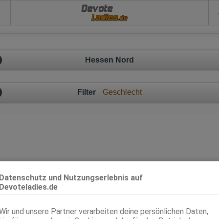
Devote
Hessen Nord
Filter
Geschlecht
Datenschutz und Nutzungserlebnis auf
Devoteladies.de
Hessen Nord - Ladies geben sich devot hin!
Wir und unsere Partner verarbeiten deine persönlichen Daten,
x-Anzeigen in Hessen Nord