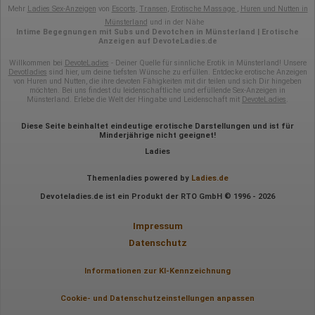
übertragen und dort gekürzt. Die von dem Browser des Nutzers
Mehr
Ladies Sex-Anzeigen
von
Escorts
,
Transen
,
Erotische Massage
,
Huren und Nutten in
übermittelte IP-Adresse wird nicht mit anderen Daten von Google
Münsterland
und in der Nähe
zusammengeführt.
Intime Begegnungen mit Subs und Devotchen in Münsterland | Erotische
Anzeigen auf DevoteLadies.de
Erhobene Informationen zum Besucherverhalten sind folgende:
Willkommen bei
DevoteLadies
- Deiner Quelle für sinnliche Erotik in Münsterland! Unsere
Devotladies
sind hier, um deine tiefsten Wünsche zu erfüllen. Entdecke erotische Anzeigen
Herkunft (Land und Stadt)
von Huren und Nutten, die ihre devoten Fähigkeiten mit dir teilen und sich Dir hingeben
Sprache
möchten. Bei uns findest du leidenschaftliche und erfüllende Sex-Anzeigen in
Betriebssystem
Münsterland. Erlebe die Welt der Hingabe und Leidenschaft mit
DevoteLadies
.
Gerät (PC, Tablet-PC oder Smartphone)
Browser und alle verwendeten Add-ons
Diese Seite beinhaltet eindeutige erotische Darstellungen und ist für
Auflösung des Computers
Minderjährige nicht geeignet!
Besucherquelle (Facebook, Suchmaschine oder
Ladies
verweisende Webseite)
Welche Dateien wurden heruntergeladen?
Welche Videos angeschaut?
Themenladies powered by
Ladies.de
Wurden Werbebanner angeklickt?
Devoteladies.de ist ein Produkt der RTO GmbH © 1996 - 2026
Wohin ging der Besucher? Klickte er auf weitere Seiten des
Portals oder hat er sie komplett verlassen?
Wie lange blieb der Besucher?
Impressum
Ort der Verarbeitung:
Datenschutz
Europäische Union & USA
Informationen zur KI-Kennzeichnung
Hotjar
Wir nutzen Hotjar als Webanalysedient. Es wird verwendet, um
Cookie- und Datenschutzeinstellungen anpassen
Daten über das Benutzerverhalten zu sammeln. Hotjar kann