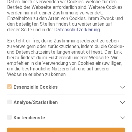
69, GF6, devot, BV, Schmu., Kuscheln, Körperküs., FE
Daten, hierfür verwenden wir Cookies, welche für den
Betrieb der Webseite erforderlich sind. Weitere Cookies
werden nur mit deiner Zustimmung verwendet.
Münster
VIDEO
Höltenweg 49
Einzelheiten zu den Arten von Cookies, ihrem Zweck und
den beteiligten Stellen findest du weiter unten auf
Ella im Studio Royal
dieser Seite und in der
Datenschutzerklärung
.
Studio Royal
34 Jahre, 90D, KF 40, 1.73m, 75 kg, total rasiert, mitteleuropäisch
Es steht dir frei, deine Zustimmung jederzeit zu geben,
ZK, AV, 69, GF6, DT, NSa, devot
zu verweigern oder zurückzuziehen, indem du die Cookie-
und Datenschutzeinstellungen erneut öffnest. Den Link
Hamm
hierzu findest du im Fußbereich unserer Webseite. Wir
Sandra New
empfehlen in die Verwendung von Cookies einzuwilligen,
um die bestmögliche Nutzererfahrung auf unserer
33 Jahre, 85D, KF 38/40, 1.70m, 69 kg, total rasiert, osteuropäisch
69, DT, NSa, devot, BV, Schmu., Kuscheln, EL
Webseite erleben zu können.
Münster
Essenzielle Cookies
Höltenweg 49
Essenzielle Cookies sind alle notwendigen Cookies, die für den
Meli im Studio Royal
Betrieb der Webseite notwendig sind, indem Grundfunktionen
Analyse/Statistiken
ermöglicht werden. Die Webseite kann ohne diese Cookies nicht
Studio Royal
richtig funktionieren.
Analyse- bzw. Statistikcookies sind Cookies, die der Analyse der
23 Jahre, 75A, KF 34, 1.58m, 50 kg, total rasiert, mitteleuropäisch
Webseiten-Nutzung und der Erstellung von anonymisierten
ZK, 69, GF6, DT, NSa, devot, Franz b. Ihr
Kartendienste
Zugriffsstatistiken dienen. Sie helfen den Webseiten-Besitzern zu
verstehen, wie Besucher mit Webseiten interagieren, indem
Google Maps
Live Sex Cam
Informationen anonym gesammelt und gemeldet werden.